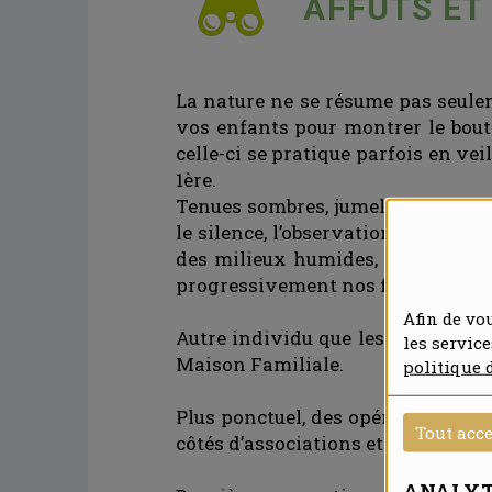
AFFÛTS ET
La nature ne se résume pas seulem
vos enfants pour montrer le bout 
celle-ci se pratique parfois en veil
1ère.
Tenues sombres, jumelles : Directi
le silence, l’observation débute au
des milieux humides, nous avons 
progressivement nos fleuves après 
Afin de vo
Autre individu que les jeunes peu
les servic
Maison Familiale.
politique 
Plus ponctuel, des opérations de
Tout acc
côtés d’associations et se poursui
ANALYT