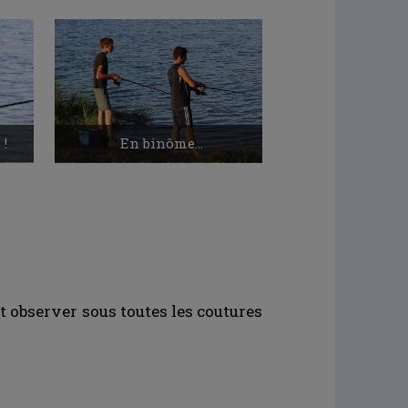
!
En binôme...
Ca mor
 observer sous toutes les coutures