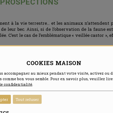
 PROSPECTIONS
ent à la vie terrestre… et les animaux n’attendent p
de leur bec. Ainsi, si de l’observation de la faune 
lée. C’est le cas de l’emblématique « veillée castor », 
on l’écopôle du Forez ou encore l’île du Beurre. Là, po
 crépuscule jusqu’à ce que la nuit soit noire. Entre o
fréquemment l’occasion d’observer le castor, ce m
COOKIES MAISON
avoir failli disparaitre… et qui ne sort qu’au crépuscu
us accompagner au mieux pendant votre visite, activez ou d
vent parfois observer à loisir : Le hibou Grand-Duc d
es comme bon vous semble. Pour en savoir plus, veuillez lire
de confidentialité
.
 sauvetage d’amphibiens durant la migration ont été 
epter
Tout refuser
vent.
ICS