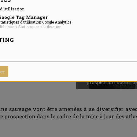
, la prospection d’écrevisse réalisée lors de la derni
d'utilisation
Google Tag Manager
tatistiques d'utilisation Google Analytics
tilisation: Statistiques d'utilisation
TING
Le castor sort sous nos
rer
yeux.
Mesures de terrain ava
prospection nocturn
une sauvage vont être amenées à se diversifier avec
de prospection dans le cadre de la mise à jour des atl