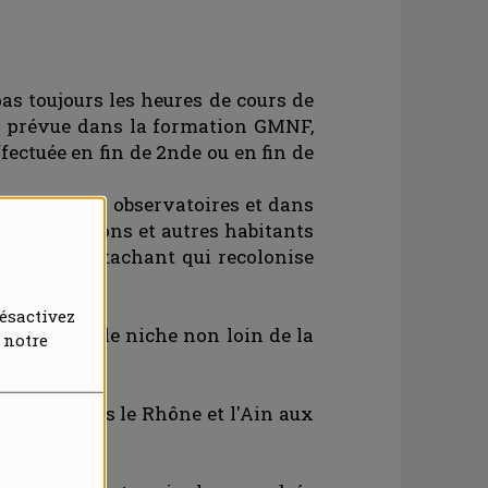
as toujours les heures de cours de
est prévue dans la formation GMNF,
effectuée en fin de 2nde ou en fin de
stés dans les observatoires et dans
iseaux, poissons et autres habitants
ammifère attachant qui recolonise
le !
ésactivez
ont un couple niche non loin de la
 notre
menées dans le Rhône et l'Ain aux