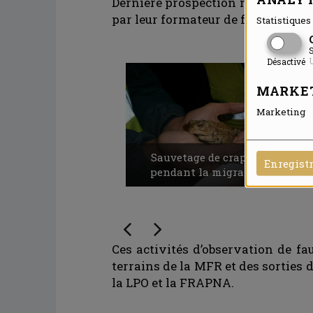
Dernière prospection mise en place
par leur formateur de faune.
Statistiques 
S
U
Désactivé
MARKE
Marketing
Sauvetage de crapaud
Enregist
pendant la migration
Ces activités d’observation de fa
terrains de la MFR et des sorties 
la LPO et la FRAPNA.