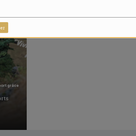
rer
port grâce
orts