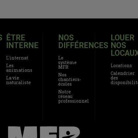
S
ÊTRE
NOS
LOUER
INTERNE
DIFFÉRENCES
NOS
LOCAU
L'internat
Le
système
Les
Locations
MFR
animations
Calendrier
Nos
La vie
des
chantiers-
naturaliste
disponibilit
écoles
Notre
réseau
professionnel