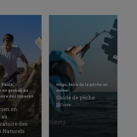
 Paule,
Hugo, faire de la pêche un
n en gestion au
métier
oire des Espaces
Guide de pêche
Corse
cien en
 au
atoire des
 Naturels