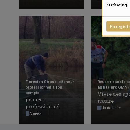
Marketing
Enregist
Florestan Giroud, pêcheur
Réussir dans le s
professionnel à son
au bac pro GMNF
compte
Vivre des sp
pêcheur
nature
professionnel
Haute-Loire
Annecy