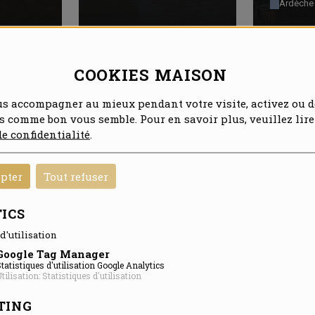
Ardèche
COOKIES MAISON
us accompagner au mieux pendant votre visite, activez ou d
es comme bon vous semble. Pour en savoir plus, veuillez lire
de confidentialité
.
epter
Tout refuser
igneuse
Alexis Joaquim, fauconnier
Julien, c
ICS
rc
professionnel à Drôme
dans l’eau
 secteur
Capture Effarouchement
Piscicul
d'utilisation
Aywaille
Fauconnier
garde-
Google Tag Manager
professionnel
tatistiques d'utilisation Google Analytics
l’AAP
tilisation: Statistiques d'utilisation
Saint-Etienne
Annecy
TING