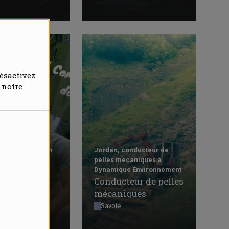
ésactivez
 notre
omme un poisson
Jordan, conducteur de
 !
pelles mécaniques à
teur et
Dynamique Environnement
Conducteur de pelles
pêche à
mécaniques
PMA
Savoie