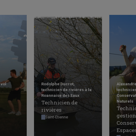
 vol
Rodolphe Ducrot,
Alexandre
technicien de rivières à la
technicie
Roannaise des Eaux
Conservat
Technicien de
Naturels
Techni
rivières
gestion
Saint-Etienne
Conserv
Espaces