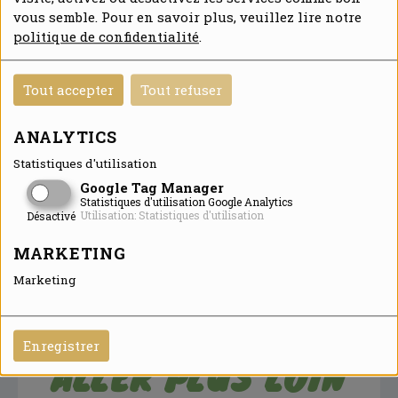
travaux d’entretien du patrimoine naturel,
vous semble. Pour en savoir plus, veuillez lire notre
voire chargé de communication dans une
politique de confidentialité
.
association ou une fédération naturaliste.
Tout accepter
Tout refuser
Pour découvrir des parcours inspirants, nous
vous invitons à consulter nos
portraits
ANALYTICS
d’anciens élèves
, qui témoignent de la
richesse des débouchés après un Bac Pro
Statistiques d'utilisation
GMNF.
Google Tag Manager
Statistiques d'utilisation Google Analytics
ET APRÈS LE BAC
Utilisation: Statistiques d'utilisation
Désactivé
PRO GMNF ?
MARKETING
Marketing
POURSUIVRE SES
ÉTUDES POUR
Enregistrer
ALLER PLUS LOIN