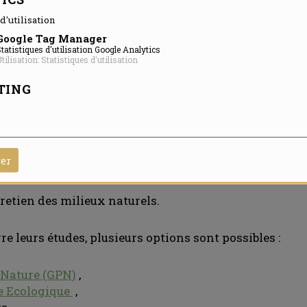
 POURSUITES D’ÉTUDES
d'utilisation
Google Tag Manager
tatistiques d'utilisation Google Analytics
tilisation: Statistiques d'utilisation
à de nombreux métiers dans le domaine de l’envir
TING
és peuvent devenir :
ment,
rer
 naturels,
etien des milieux naturels.
e leurs études, plusieurs options sont possibles :
a Nature (GPN)
,
e Ecologique
,