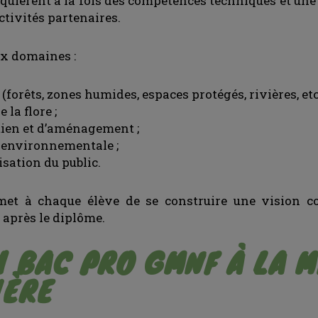
cquièrent à la fois des compétences techniques et un
ctivités partenaires.
x domaines :
(forêts, zones humides, espaces protégés, rivières, etc.
la flore ;
etien et d’aménagement ;
n environnementale ;
sation du public.
met à chaque élève de se construire une vision c
 après le diplôme.
 BAC PRO GMNF À LA M
IÈRE