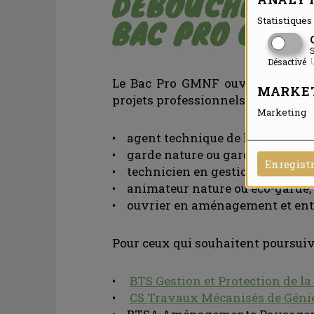
DÉBOUCHÉS ET
BAC PRO GMNF
Statistiques 
S
U
Désactivé
Le Bac Pro GMNF ouvre la porte 
MARKE
projets professionnels, les diplôm
Marketing
• agent technique de l’environne
• garde nature ou garde-chasse,
Enregist
• technicien en gestion d’espaces
• animateur nature ou éco-garde,
• ouvrier en aménagement et entr
Pour ceux qui souhaitent poursuivr
•
BTS Gestion et Protection de l
•
CS Travaux Mécanisés de Géni