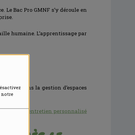
ce. Le Bac Pro GMNF s’y déroule en
prise.
aille humaine. L’apprentissage par
aires.
availler dans la gestion d’espaces
ésactivez
 notre
us pour un entretien personnalisé