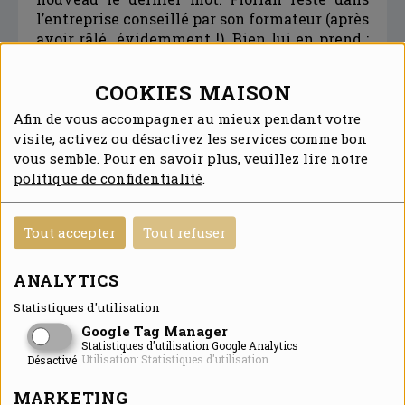
l’entreprise conseillé par son formateur (après
avoir râlé…évidemment !). Bien lui en prend :
il signe un contrat de professionnalisation
pour l’année scolaire 2016/2017.
COOKIES MAISON
Afin de vous accompagner au mieux pendant votre
visite, activez ou désactivez les services comme bon
vous semble. Pour en savoir plus, veuillez lire notre
politique de confidentialité
.
Tout accepter
Tout refuser
ANALYTICS
Florian, avant la MFR
Statistiques d'utilisation
Google Tag Manager
Statistiques d'utilisation Google Analytics
Utilisation: Statistiques d'utilisation
Désactivé
MARKETING
Et c’est ainsi, que nous nous retrouvons ce