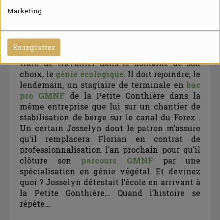
jour, au-dessus d’une rivière, la Mare, dans les
Marketing
Monts du Forez. Florian pose une bâche de
géotextile afin de lutter contre la renouée par
privation de lumière. L’adolescent timide de
Enregistrer
2013 est devenu un jeune adulte sûr de lui, en
train de travailler dans le domaine de son
choix, le
génie écologique
. Il doit rejoindre, le
lendemain, un stagiaire de terminale en
bac
pro GMNF
de la Petite Gonthière dans la
même entreprise que lui sur un chantier de
stabilisation de berge sur le canal du Forez…
Un certain Josselyn dont le patron m’assure
qu’il remplacera Florian en contrat de
professionnalisation l’an prochain pour qu’il
clôture son
parcours GMNF
par une
spécialisation en génie végétal. Et devinez
quoi ? Josselyn détestait l’école en arrivant à
la Petite Gonthière… Quand l’histoire se
répète…