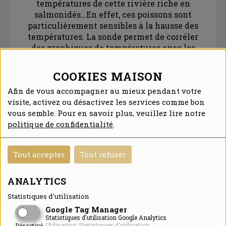
températures de cette rivière riche en
salmonidés…En effet, ces poissons sont
particulièrement sensibles à la hausse des
températures. La sonde permet de corréler
des graphiques de températures avec les
dynamiques de populations.
COOKIES MAISON
Afin de vous accompagner au mieux pendant votre
visite, activez ou désactivez les services comme bon
vous semble. Pour en savoir plus, veuillez lire notre
politique de confidentialité
.
Tout accepter
Tout refuser
ANALYTICS
Statistiques d'utilisation
Sans s’en rendre compte… Léo fait donc aussi
Google Tag Manager
des mathématiques, de l’informatique et de la
Statistiques d'utilisation Google Analytics
physique ! Il aura eu la chance de manier un
Utilisation: Statistiques d'utilisation
Désactivé