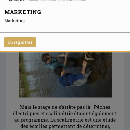
aquascope (lunette aquatique), de participer à
MARKETING
la pose d’une sonde (certaines sont perdues
lors des crues…il faut donc les remplacer), etc.
Marketing
Enregistrer
Mais le stage ne s’arrête pas là ! Pêches
électriques et scalimétrie étaient également
au programme. La scalimétrie est une étude
des écailles permettant de déterminer,