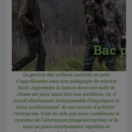
La gestion des milieux naturels ne peut
s’appréhender sans une pédagogie du concret
forte. Apprendre la nature dans une salle de
classe est pour ainsi dire une antithèse. Or, il
paraît absolument indispensable d’imprégner le
futur professionnel de son terrain d’activité :
l’entreprise. C’est en cela que nous combinons le
système de l’alternance (stage/entreprise) et la
mise en place extrêmement régulière et