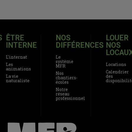
S
ÊTRE
NOS
LOUER
INTERNE
DIFFÉRENCES
NOS
LOCAU
L'internat
Le
système
Les
Locations
MFR
animations
Calendrier
Nos
La vie
des
chantiers-
naturaliste
disponibilit
écoles
Notre
réseau
professionnel