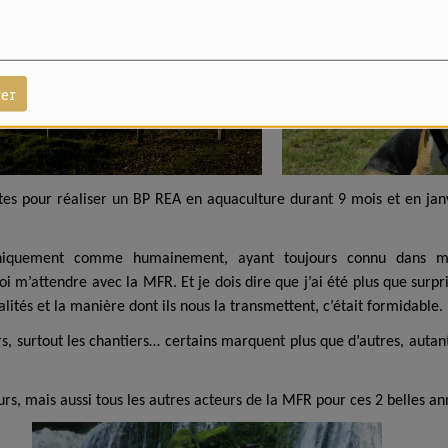
rer
tes pour réaliser un BP REA en aquaculture durant 9 mois et en jan
quement comme humainement, ayant toujours connu dans mon
oi m’attendre avec la MFR. Et je dois dire que j’ai été plus que surpr
alités et la manière dont ils nous la transmettent, c’était formidable.
s, surtout les chantiers… certains marquent plus que d’autres, auta
urs, mais aussi tous les autres acteurs de la MFR pour ces 2 belles an