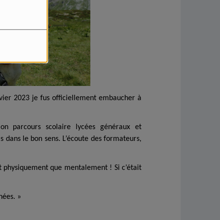
vier 2023 je fus officiellement embaucher à
 parcours scolaire lycées généraux et
is dans le bon sens. L’écoute des formateurs,
nt physiquement que mentalement ! Si c’était
nées. »