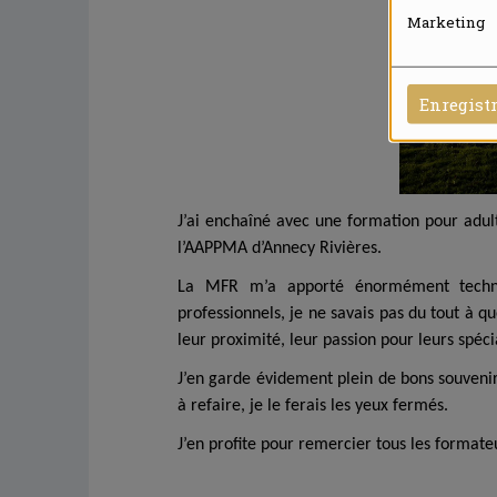
Marketing
Enregist
J’ai enchaîné avec une formation pour adul
l’AAPPMA d’Annecy Rivières.
La MFR m’a apporté énormément techni
professionnels, je ne savais pas du tout à qu
leur proximité, leur passion pour leurs spéci
J’en garde évidement plein de bons souvenir
à refaire, je le ferais les yeux fermés.
J’en profite pour remercier tous les formate