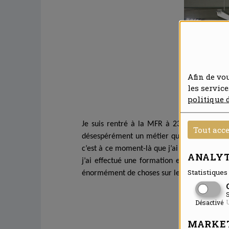
Afin de vo
les servic
politique 
Je suis rentré à la MFR à 23 ans à la suite
Tout acc
désespérément un métier qui me rende épano
c’est à ce moment-là que j’ai pu découvrir la
ANALYT
j’ai effectué une formation en Génie écolo
Statistiques 
énormément de choses sur le domaine, auta
S
U
Désactivé
MARKE