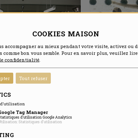
COOKIES MAISON
us accompagner au mieux pendant votre visite, activez ou d
es comme bon vous semble. Pour en savoir plus, veuillez lire
de confidentialité
.
 d’une reconversion totale, ayant travaillé dans le bâtiment puis d
epter
Tout refuser
ui et fier, ce qui n‘était pas le cas avant. J’ai effectué dans u
 pisciculture dans laquelle je suis aujourd’hui grâce aux stages réali
ICS
gique pour en apprendre davantage sur les travaux réalisés en rivi
d'utilisation
nt en stage qu’avec la MFR.
Google Tag Manager
tatistiques d'utilisation Google Analytics
tilisation: Statistiques d'utilisation
TING