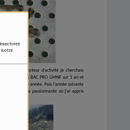
ésactivez
 notre
ans d’autres secteur d’activité je cherchais
n premier temps un BAC PRO GMNF sur 1 an et
sés durant cette année. Puis l’année suivante
ères, une année passionnante où j’ai appris