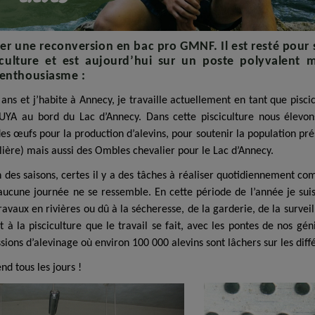
iser une reconversion en bac pro GMNF. Il est resté pour s
culture et est aujourd’hui sur un poste polyvalent
c enthousiasme :
7 ans et j’habite à Annecy, je travaille actuellement en tant que pis
 PUYA au bord du Lac d’Annecy. Dans cette pisciculture nous élevon
 œufs pour la production d’alevins, pour soutenir la population prés
lière) mais aussi des Ombles chevalier pour le Lac d’Annecy.
 des saisons, certes il y a des tâches à réaliser quotidiennement co
aucune journée ne se ressemble. En cette période de l’année je sui
avaux en rivières ou dû à la sécheresse, de la garderie, de la surveil
 à la pisciculture que le travail se fait, avec les pontes de nos gén
ssions d’alevinage où environ 100 000 alevins sont lâchers sur les dif
nd tous les jours !