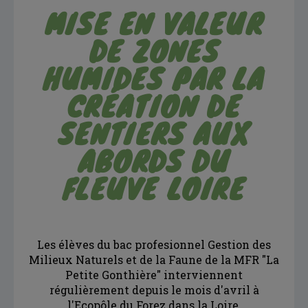
MISE EN VALEUR
DE ZONES
HUMIDES PAR LA
CRÉATION DE
SENTIERS AUX
ABORDS DU
FLEUVE LOIRE
Les élèves du bac profesionnel Gestion des
Milieux Naturels et de la Faune de la MFR "La
Petite Gonthière" interviennent
régulièrement depuis le mois d'avril à
l'Ecopôle du Forez dans la Loire.