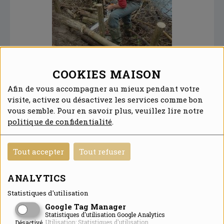
COOKIES MAISON
Afin de vous accompagner au mieux pendant votre
visite, activez ou désactivez les services comme bon
Ainsi, d'ici fin 2013, nos différentes classes du
vous semble. Pour en savoir plus, veuillez lire notre
bac pro GMNF, réaliseront des travaux
politique de confidentialité
.
d'abattage et de débroussaillage afin d'initier
le sentier. Par ailleurs, l'étang sera nettoyé.
Diverses techniques de génie végétale
Tout accepter
Tout refuser
permettront de créer de toutes pièces un
sentier, qui comprendra notamment une
ANALYTICS
passerelle et plusieurs caillebotis. Enfin, des
plantations ont été réalisées afin de protéger
Statistiques d'utilisation
des zones de refuges de l'éventuel
Google Tag Manager
dérangement engendré par le grand public.
Statistiques d'utilisation Google Analytics
Utilisation: Statistiques d'utilisation
Désactivé