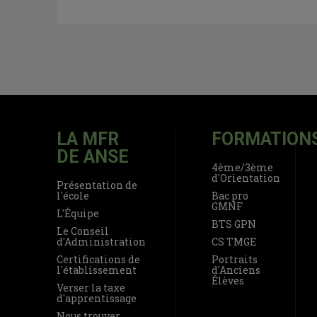
LA MFR
FORMATION
DE ANSE
4ème/3ème
d'Orientation
Présentation de
l'école
Bac pro
GMNF
L'Équipe
BTS GPN
Le Conseil
d'Administration
CS TMGE
Certifications de
Portraits
l'établissement
d'Anciens
Élèves
Verser la taxe
d'apprentissage
Nous trouver