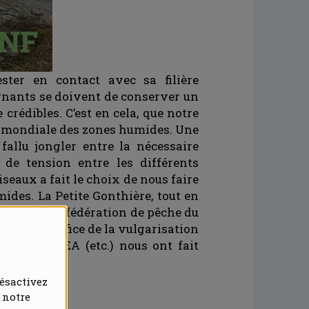
ster en contact avec sa filière
eignants se doivent de conserver un
 crédibles. C’est en cela, que notre
ée mondiale des zones humides. Une
 fallu jongler entre la nécessaire
de tension entre les différents
seaux a fait le choix de nous faire
ides. La Petite Gonthière, tout en
tamment la fédération de pêche du
rre à l’édifice de la vulgarisation
iants, IRSTEA (etc.) nous ont fait
ésactivez
 notre