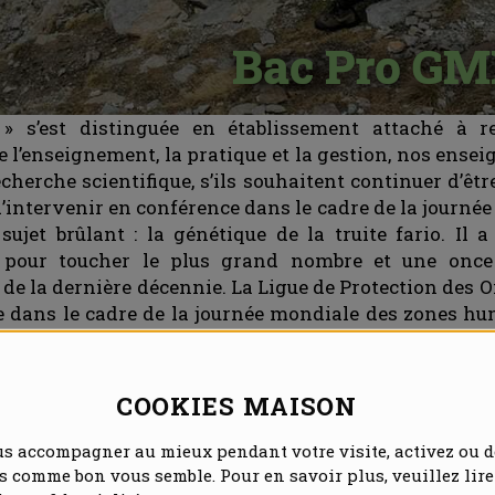
 s’est distinguée en établissement attaché à re
re l’enseignement, la pratique et la gestion, nos ens
herche scientifique, s’ils souhaitent continuer d’être
d’intervenir en conférence dans le cadre de la journ
jet brûlant : la génétique de la truite fario. Il a
 pour toucher le plus grand nombre et une once 
 de la dernière décennie. La Ligue de Protection des Oi
 dans le cadre de la journée mondiale des zones hum
ement parlant, a travaillé
avec ses partenaires
(et no
eur technique Jean-Pierre Faure), pour apporter sa pie
d’expérience précieux. Naturalistes, pêcheurs, étud
COOKIES MAISON
a centaine de spectateurs.
us accompagner au mieux pendant votre visite, activez ou d
es comme bon vous semble. Pour en savoir plus, veuillez lire