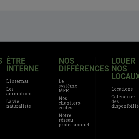
S
ÊTRE
NOS
LOUER
INTERNE
DIFFÉRENCES
NOS
LOCAU
L'internat
Le
système
Les
Locations
MFR
animations
Calendrier
Nos
La vie
des
chantiers-
naturaliste
disponibilit
écoles
Notre
réseau
professionnel