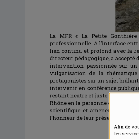
La MFR « La Petite Gonthière »
professionnelle. A l’interface ent
lien continu et profond avec la rec
directeur pédagogique, a accepté 
intervention passionnée sur un su
vulgarisation de la thématique
protagonistes sur un sujet brûlant
intervenir en conférence publique
restant neutre et juste scientifiqu
Rhône en la personne de son direct
scientifique et amener un retour 
l’honneur de leur présence parmi l
Afin de vo
les servic