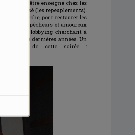
e qui doit être enseigné chez les
eurs du passé (les repeuplements).
tions de pêche, pour restaurer les
aturalistes, pêcheurs et amoureux
de puissants lobbying cherchant à
repris ces 20 dernières années. Un
ant lors de cette soirée :